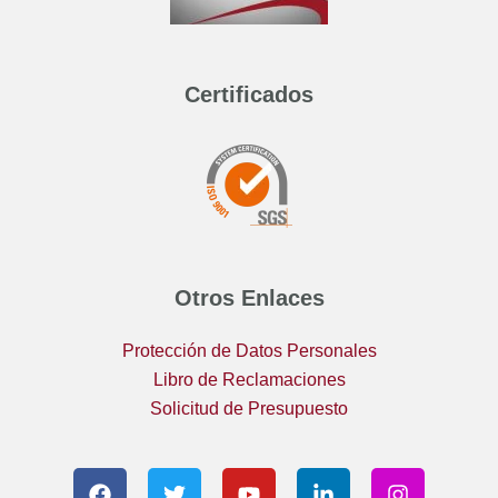
Certificados
Otros Enlaces
Protección de Datos Personales
Libro de Reclamaciones
Solicitud de Presupuesto
F
T
Y
L
I